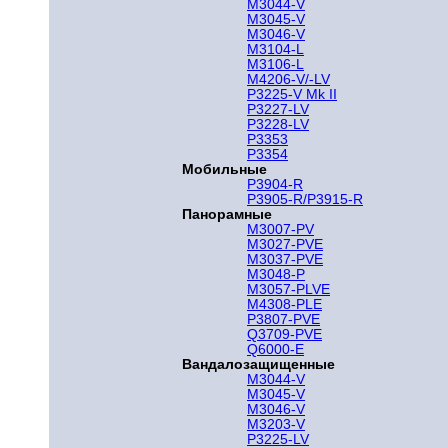
M3044-V
M3045-V
M3046-V
M3104-L
M3106-L
M4206-V/-LV
P3225-V Mk II
P3227-LV
P3228-LV
P3353
P3354
Мобильные
P3904-R
P3905-R/P3915-R
Панорамные
M3007-PV
M3027-PVE
M3037-PVE
M3048-P
M3057-PLVE
M4308-PLE
P3807-PVE
Q3709-PVE
Q6000-E
Вандалозащищенные
M3044-V
M3045-V
M3046-V
M3203-V
P3225-LV