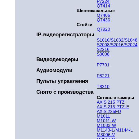
P7224
Q7414
Шестиканальные
Q7406
Q7436
Стойки
Q7920
IP-видеорегистраторы
S1016/S1032/S1048
S2008/S2016/S2024
S2216
S3008
Видеодекодеры
P7701
Аудиомодули
P8221
Пульты управления
T8310
Снято с производства
Сетевые камеры
AXIS 215 PTZ
AXIS 215 PTZ-E
AXIS 225FD
M1011
M1011-W
M1033-W
M1143-L/M1144-L
M3006-V