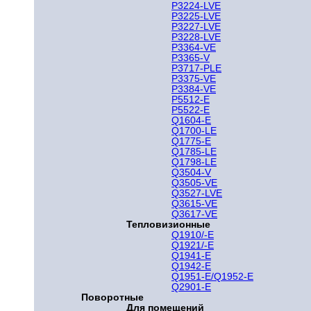
P3224-LVE
P3225-LVE
P3227-LVE
P3228-LVE
P3364-VE
P3365-V
P3717-PLE
P3375-VE
P3384-VE
P5512-E
P5522-E
Q1604-E
Q1700-LE
Q1775-E
Q1785-LE
Q1798-LE
Q3504-V
Q3505-VE
Q3527-LVE
Q3615-VE
Q3617-VE
Тепловизионные
Q1910/-E
Q1921/-E
Q1941-E
Q1942-E
Q1951-E/Q1952-E
Q2901-E
Поворотные
Для помещений