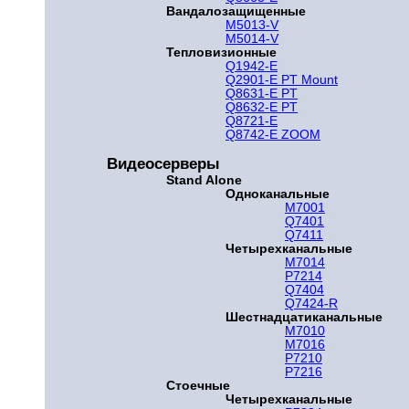
Вандалозащищенные
M5013-V
M5014-V
Тепловизионные
Q1942-E
Q2901-E PT Mount
Q8631-E PT
Q8632-E PT
Q8721-E
Q8742-E ZOOM
Видеосерверы
Stand Alone
Одноканальные
M7001
Q7401
Q7411
Четырехканальные
M7014
P7214
Q7404
Q7424-R
Шестнадцатиканальные
M7010
M7016
P7210
P7216
Стоечные
Четырехканальные