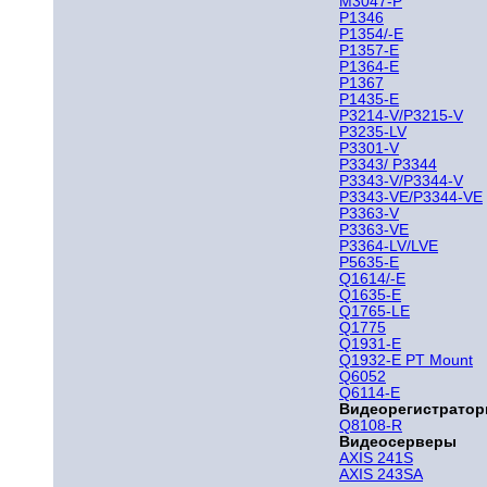
M3047-P
P1346
P1354/-E
P1357-E
P1364-E
P1367
P1435-E
P3214-V/P3215-V
P3235-LV
P3301-V
P3343/ P3344
P3343-V/P3344-V
P3343-VE/P3344-VE
P3363-V
P3363-VE
P3364-LV/LVE
P5635-E
Q1614/-E
Q1635-E
Q1765-LE
Q1775
Q1931-E
Q1932-E PT Mount
Q6052
Q6114-E
Видеорегистрато
Q8108-R
Видеосерверы
AXIS 241S
AXIS 243SA