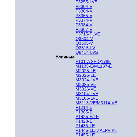
P3255-LVE
P3304-V
P3364-V
P3365-V
P3374-V
P3384-V
P3367-V
P3715-PLVE
Q3504-V
Q3505-V
Q3515-LV
Q8414-LVS
Уличные
F101-A XF Q1785
M1135-E/M1137-E
M2025-LE
M2026-LE
M3024-LVE
M3025-VE
M3026-VE
M3104-LVE
M3106-LVE
M3113-VE/M3114-VE
P1214-E
P1365-E
P1425-E/LE
P1428-E
P1435-LE
P1445-LE-3 ALPV Kit
P1455-LE