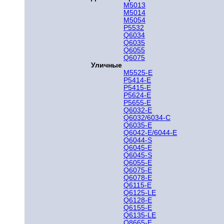
M5013
M5014
M5054
P5532
Q6034
Q6035
Q6055
Q6075
Уличные
M5525-E
P5414-E
P5415-E
P5624-E
P5655-E
Q6032-E
Q6032/6034-C
Q6035-E
Q6042-E/6044-E
Q6044-S
Q6045-E
Q6045-S
Q6055-E
Q6075-E
Q6078-E
Q6115-E
Q6125-LE
Q6128-E
Q6155-E
Q6135-LE
Q8665-E