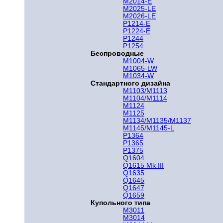
M2014-E
M2025-LE
M2026-LE
P1214-E
P1224-E
P1244
P1254
Беспроводные
M1004-W
M1065-LW
M1034-W
Стандартного дизайна
M1103/M1113
M1104/M1114
M1124
M1125
M1134/M1135/M1137
M1145/M1145-L
P1364
P1365
P1375
Q1604
Q1615 Mk III
Q1635
Q1645
Q1647
Q1659
Купольного типа
M3011
M3014